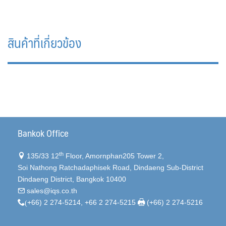
สินค้าที่เกี่ยวข้อง
Bankok Office
th
135/33 12
Floor, Amornphan205 Tower 2,
Soi Nathong Ratchadaphisek Road, Dindaeng Sub-District
Dindaeng District, Bangkok 10400
sales@iqs.co.th
(
+66) 2 274-5214, +66 2 274-5215
(+66) 2 274-5216