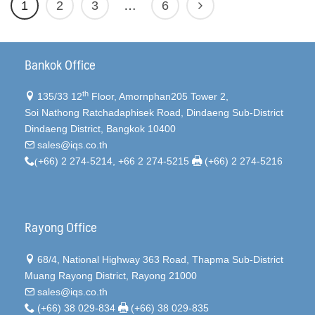
1
2
3
…
6
Bankok Office
th
135/33 12
Floor, Amornphan205 Tower 2,
Soi Nathong Ratchadaphisek Road, Dindaeng Sub-District
Dindaeng District, Bangkok 10400
sales@iqs.co.th
(
+66) 2 274-5214, +66 2 274-5215
(+66) 2 274-5216
Rayong Office
68/4, National Highway 363 Road, Thapma Sub-District
Muang Rayong District, Rayong 21000
sales@iqs.co.th
(+66) 38 029-834
(+66) 38 029-835