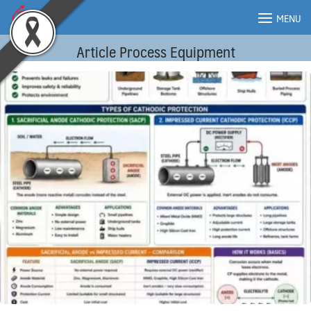
Skip
MENU
to
content
Article Process Equipment
MENU