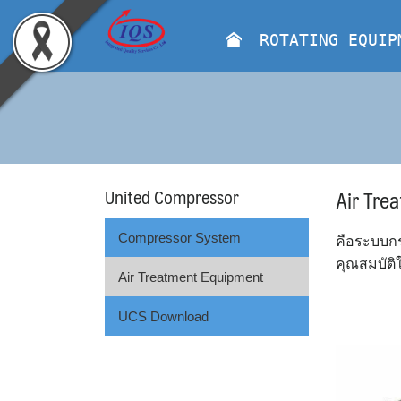
Skip
to
ROTATING EQUIP
content
United Compressor
Air Tre
Compressor System
คือระบบกร
คุณสมบัติ
Air Treatment Equipment
UCS Download