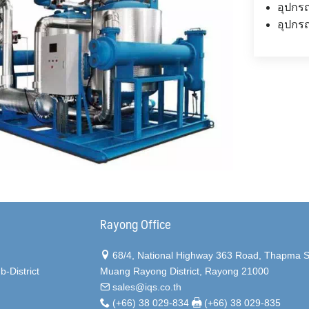
อุปกรณ์
อุปกรณ
Rayong Office
68/4, National Highway 363 Road, Thapma Su
-District
Muang Rayong District, Rayong 21000
sales@iqs.co.th
(+66) 38 029-834
(+66) 38 029-835