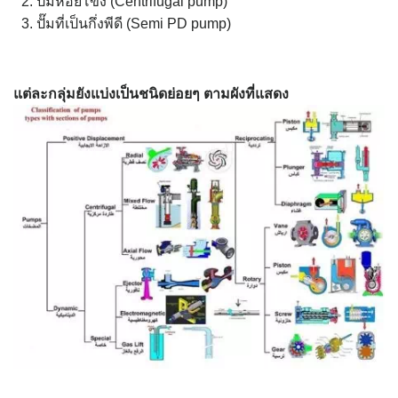
ปั๊มหอยโข่ง (Centrifugal pump)
ปั๊มที่เป็นกึ่งพีดี (Semi PD pump)
แต่ละกลุ่มยังแบ่งเป็นชนิดย่อยๆ ตามผังที่แสดง